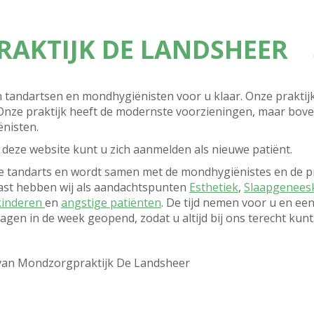
Inschrijven
Afspraken?
Team
AKTIJK DE LANDSHEER
 tandartsen en mondhygiënisten voor u klaar. Onze praktijk
 Onze praktijk heeft de modernste voorzieningen, maar bo
nisten.
deze website kunt u zich aanmelden als nieuwe patiënt.
ste tandarts en wordt samen met de mondhygiënistes en de p
st hebben wij als aandachtspunten
Esthetiek
,
Slaapgenee
kinderen
en
angstige patiënten
. De tijd nemen voor u en ee
 dagen in de week geopend, zodat u altijd bij ons terecht kunt
 van Mondzorgpraktijk De Landsheer