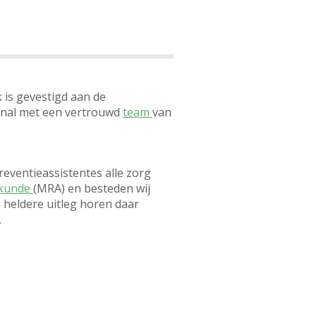
Wijzigingsformulier
 is gevestigd aan de
venal met een vertrouwd
team
van
reventieassistentes alle zorg
skunde
(MRA) en besteden wij
n heldere uitleg horen daar
.