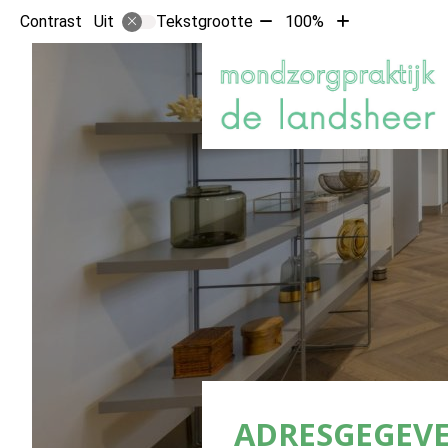
Tekst
Tekst
Contrast
Tekstgrootte
100%
Uit
verkleinen
vergroten
met
met
10%
10%
ADRESGEGEV