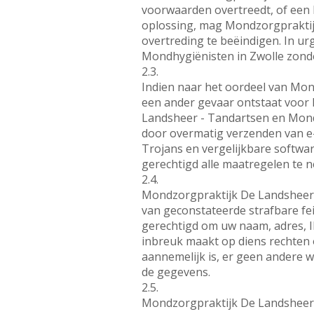
voorwaarden overtreedt, of een kl
oplossing, mag Mondzorgpraktij
overtreding te beëindigen. In u
Mondhygiënisten in Zwolle zond
2.3.
Indien naar het oordeel van Mon
een ander gevaar ontstaat voor
Landsheer - Tandartsen en Mondhy
door overmatig verzenden van e-
Trojans en vergelijkbare softwa
gerechtigd alle maatregelen te n
2.4.
Mondzorgpraktijk De Landsheer -
van geconstateerde strafbare fe
gerechtigd om uw naam, adres, I
inbreuk maakt op diens rechten o
aannemelijk is, er geen andere w
de gegevens.
2.5.
Mondzorgpraktijk De Landsheer -