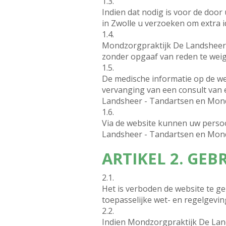
1.3.
Indien dat nodig is voor de do
in Zwolle u verzoeken om extra i
1.4.
Mondzorgpraktijk De Landsheer -
zonder opgaaf van reden te wei
1.5.
De medische informatie op de w
vervanging van een consult van e
Landsheer - Tandartsen en Mond
1.6.
Via de website kunnen uw perso
Landsheer - Tandartsen en Mond
ARTIKEL 2. GEB
2.1.
Het is verboden de website te ge
toepasselijke wet- en regelgevi
2.2.
Indien Mondzorgpraktijk De Lan