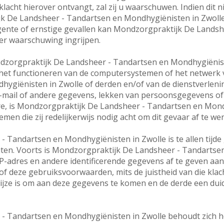
acht hierover ontvangt, zal zij u waarschuwen. Indien dit ni
k De Landsheer - Tandartsen en Mondhygiënisten in Zwolle 
rgente of ernstige gevallen kan Mondzorgpraktijk De Lands
er waarschuwing ingrijpen.
dzorgpraktijk De Landsheer - Tandartsen en Mondhygiënist
 het functioneren van de computersystemen of het netwerk
giënisten in Zwolle of derden en/of van de dienstverlening
mail of andere gegevens, lekken van persoonsgegevens of a
re, is Mondzorgpraktijk De Landsheer - Tandartsen en Mond
emen die zij redelijkerwijs nodig acht om dit gevaar af te 
 Tandartsen en Mondhygiënisten in Zwolle is te allen tijde
iten. Voorts is Mondzorgpraktijk De Landsheer - Tandartse
P-adres en andere identificerende gegevens af te geven aan 
f deze gebruiksvoorwaarden, mits de juistheid van die klach
ijze is om aan deze gegevens te komen en de derde een duidel
 Tandartsen en Mondhygiënisten in Zwolle behoudt zich he