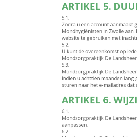
ARTIKEL 5. DU
5.1.
Zodra u een account aanmaakt 
Mondhygiënisten in Zwolle aan. 
website te gebruiken met inach
5.2.
U kunt de overeenkomst op iede
Mondzorgpraktijk De Landsheer 
5.3.
Mondzorgpraktijk De Landsheer 
indien u achttien maanden lang g
sturen naar het e-mailadres dat
ARTIKEL 6. WI
6.1.
Mondzorgpraktijk De Landsheer
aanpassen.
6.2.