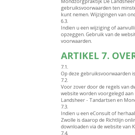
Mondzorgpraktijk De Landsheer -
gebruiksvoorwaarden ten minste 
kunt nemen. Wijzigingen van ond
6.3.
Indien u een wijziging of aanvul
opzeggen. Gebruik van de websit
voorwaarden.
ARTIKEL 7. OVE
7.1.
Op deze gebruiksvoorwaarden is
7.2.
Voor zover door de regels van dw
website worden voorgelegd aan 
Landsheer - Tandartsen en Mondh
7.3.
Indien u een eConsult of herha
Zwolle is daarop de Richtlijn onl
downloaden via de website van
7.4.