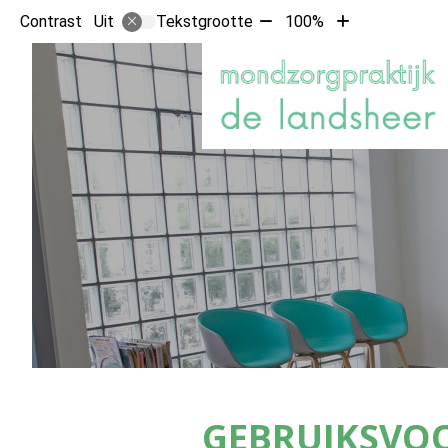
Tekst
Tekst
Contrast
Tekstgrootte
100%
Uit
verkleinen
vergroten
met
met
10%
10%
GEBRUIKSVO