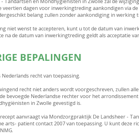
 Tandartsen en Mondhygiënisten in Zwolle zal de wijziging
veertien dagen voor inwerkingtreding aankondigen via de 
ergeschikt belang zullen zonder aankondiging in werking t
ling niet wenst te accepteren, kunt u tot de datum van inw
e na de datum van inwerkingtreding geldt als acceptatie va
RIGE BEPALINGEN
 Nederlands recht van toepassing.
ingend recht niet anders wordt voorgeschreven, zullen alle
de bevoegde Nederlandse rechter voor het arrondissement
ygiënisten in Zwolle gevestigd is.
alrecept aanvraagt via Mondzorgpraktijk De Landsheer - Ta
ine arts- patient contact 2007 van toepassing. U kunt deze ric
 KNMG.