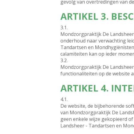
gevolg van overtredingen van d
ARTIKEL 3. BE
3.1.
Mondzorgpraktijk De Landsheer -
onderhoud naar verwachting leid
Tandartsen en Mondhygiënisten in
calamiteiten kan op ieder momen
3.2.
Mondzorgpraktijk De Landsheer -
functionaliteiten op de website 
ARTIKEL 4. IN
4.1.
De website, de bijbehorende soft
van Mondzorgpraktijk De Landsh
geen enkele wijze gekopieerd of
Landsheer - Tandartsen en Mondhy