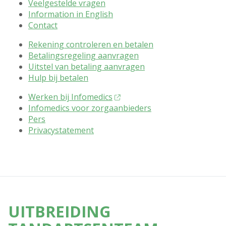
Veelgestelde vragen
Information in English
Contact
CONSUMENT VOET MENU (2
Rekening controleren en betalen
Betalingsregeling aanvragen
Uitstel van betaling aanvragen
Hulp bij betalen
CONSUMENT VOET MENU (3
Werken bij Infomedics
Infomedics voor zorgaanbieders
Pers
Privacystatement
UITBREIDING