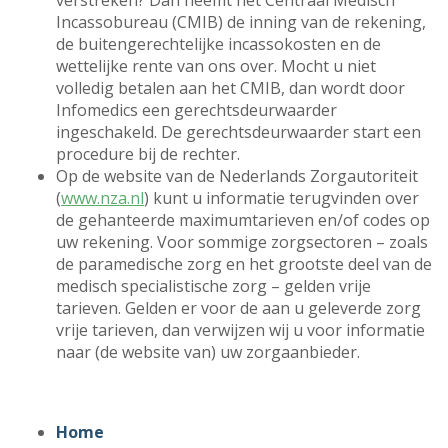
verstreken? Dan neemt het Centraal Medisch
Incassobureau (CMIB) de inning van de rekening,
de buitengerechtelijke incassokosten en de
wettelijke rente van ons over. Mocht u niet
volledig betalen aan het CMIB, dan wordt door
Infomedics een gerechtsdeurwaarder
ingeschakeld. De gerechtsdeurwaarder start een
procedure bij de rechter.
Op de website van de Nederlands Zorgautoriteit
(
www.nza.nl
) kunt u informatie terugvinden over
de gehanteerde maximumtarieven en/of codes op
uw rekening. Voor sommige zorgsectoren – zoals
de paramedische zorg en het grootste deel van de
medisch specialistische zorg – gelden vrije
tarieven. Gelden er voor de aan u geleverde zorg
vrije tarieven, dan verwijzen wij u voor informatie
naar (de website van) uw zorgaanbieder.
CONSUMENT VOET MENU (1
Home