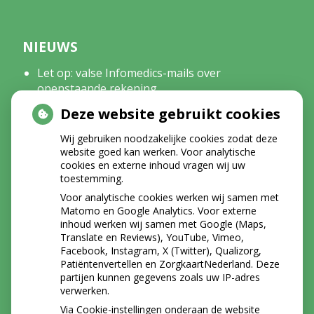
NIEUWS
Let op: valse Infomedics-mails over
openstaande rekening
Afscheid mondhygiënist Emma
Deze website gebruikt cookies
Tanden bleken? Laat het veilig doen!
Wij gebruiken noodzakelijke cookies zodat deze
website goed kan werken. Voor analytische
cookies en externe inhoud vragen wij uw
INSTAGRAM
toestemming.
Voor analytische cookies werken wij samen met
Matomo en Google Analytics. Voor externe
inhoud werken wij samen met Google (Maps,
Translate en Reviews), YouTube, Vimeo,
Facebook, Instagram, X (Twitter), Qualizorg,
Patiëntenvertellen en ZorgkaartNederland. Deze
partijen kunnen gegevens zoals uw IP-adres
verwerken.
Via Cookie-instellingen onderaan de website