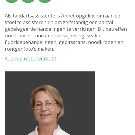
D
W
V
i
o
r
n
e
i
Als tandartsassistente is Annet opgeleid om aan de
s
n
j
stoel te assisteren en om zelfstandig een aantal
d
s
d
gedelegeerde handelingen te verrichten. Dit betreffen
a
d
a
onder meer: tandsteenverwijdering, sealen,
g
a
g
fluoridebehandelingen, gebitsscans, noodkronen en
g
röntgenfoto’s maken.
Terug naar overzicht