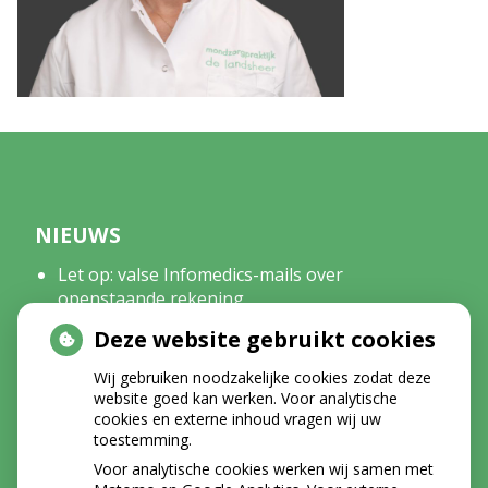
NIEUWS
Let op: valse Infomedics-mails over
openstaande rekening
Afscheid mondhygiënist Emma
Deze website gebruikt cookies
Tanden bleken? Laat het veilig doen!
Wij gebruiken noodzakelijke cookies zodat deze
website goed kan werken. Voor analytische
cookies en externe inhoud vragen wij uw
INSTAGRAM
toestemming.
Voor analytische cookies werken wij samen met